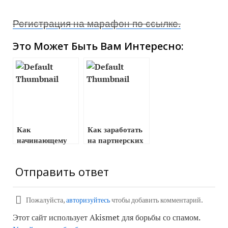
Регистрация на марафон по ссылке.
Это Может Быть Вам Интересно:
Как
Как заработать
начинающему
на партнерских
инфобизнесмену
программах
создать и
Отправить ответ
продвинуть свой
бренд
Пожалуйста,
авторизуйтесь
чтобы добавить комментарий.
Этот сайт использует Akismet для борьбы со спамом.